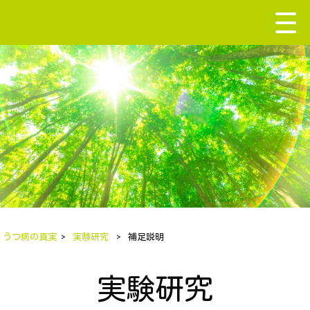
うつ病の真実
>
実験研究
>
補足説明
実験研究