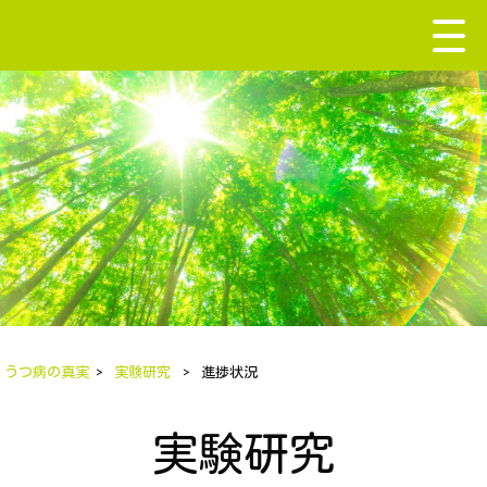
うつ病の真実
>
実験研究
>
進捗状況
実験研究