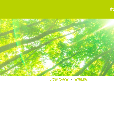
うつ病の真実
>
実験研究